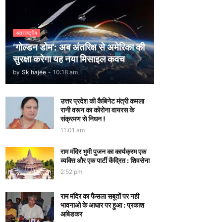
अंतरराष्ट्रीय
‘गोल्डन डोम’: अब अंतरिक्ष से अमेरिका की
सुरक्षा करेगा यह नया मिसाइल कवच
by
Sk hajee
-
10:18 am
उत्तर प्रदेश की कैबिनेट मंत्री कमला
रानी वरून का कोरोना वायरस के
संक्रमण से निधन !
11:01 am
राम मंदिर भुमी पुजन का कार्यक्रम एक
व्यक्ति और एक पार्टी केंद्रित : शिवसेना
2:52 pm
राम मंदिर का फैसला सबूतों पर नही
भावनाओ के आधार पर हुआ : प्रकाश
आंबेडकर