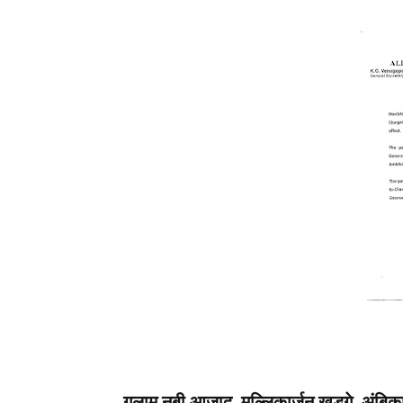
गुलाम नबी आज़ाद, मल्लिकार्जुन खड़गे, अंबि